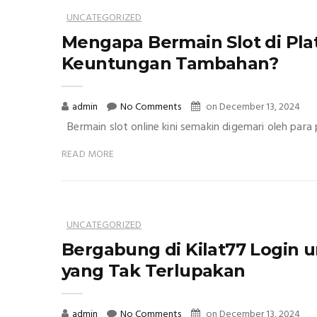
UNCATEGORIZED
Mengapa Bermain Slot di Pl
Keuntungan Tambahan?
admin
No Comments
on December 13, 2024
Bermain slot online kini semakin digemari oleh para
READ MORE
UNCATEGORIZED
Bergabung di Kilat77 Login 
yang Tak Terlupakan
admin
No Comments
on December 13, 2024