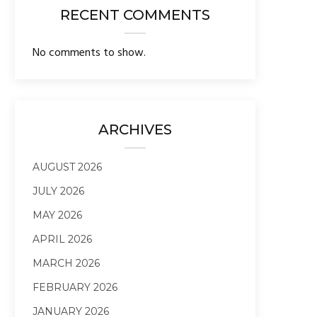
RECENT COMMENTS
No comments to show.
ARCHIVES
AUGUST 2026
JULY 2026
MAY 2026
APRIL 2026
MARCH 2026
FEBRUARY 2026
JANUARY 2026