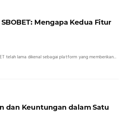
di SBOBET: Mengapa Kedua Fitur
T telah lama dikenal sebagai platform yang memberikan...
ran dan Keuntungan dalam Satu