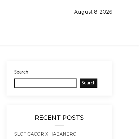
August 8, 2026
Search
Search
RECENT POSTS
SLOT GACOR X HABANERO: