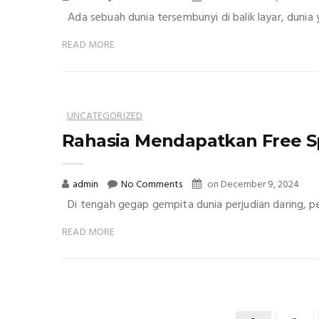
Ada sebuah dunia tersembunyi di balik layar, dunia
READ MORE
UNCATEGORIZED
Rahasia Mendapatkan Free Spi
admin
No Comments
on December 9, 2024
Di tengah gegap gempita dunia perjudian daring, pe
READ MORE