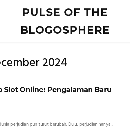
PULSE OF THE
BLOGOSPHERE
cember 2024
Slot Online: Pengalaman Baru
ia perjudian pun turut berubah. Dulu, perjudian hanya...