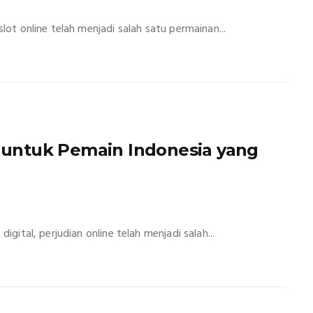
ot online telah menjadi salah satu permainan...
k untuk Pemain Indonesia yang
gital, perjudian online telah menjadi salah...