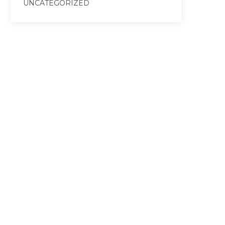
UNCATEGORIZED