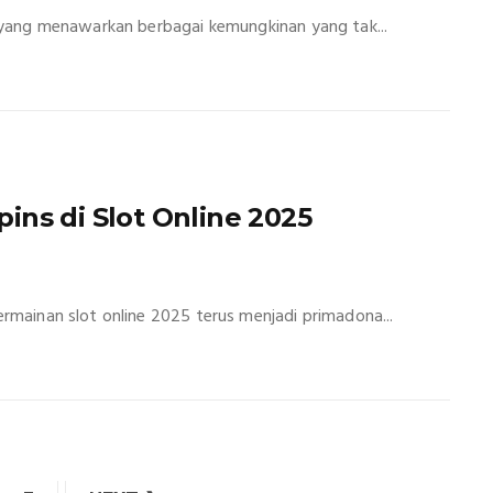
 yang menawarkan berbagai kemungkinan yang tak...
ns di Slot Online 2025
rmainan slot online 2025 terus menjadi primadona...