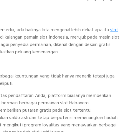
sedia, ada baiknya kita mengenal lebih dekat apa itu
slot
 di kalangan pemain slot Indonesia, merujuk pada mesin slot
agai penyedia permainan, dikenal dengan desain grafis
gkatkan peluang kemenangan.
bagai keuntungan yang tidak hanya menarik tetapi juga
liputi:
 atas pendaftaran Anda, platform biasanya memberikan
 bermain berbagai permainan slot Habanero.
mberikan putaran gratis pada slot tertentu,
an saldo asli dan tetap berpotensi memenangkan hadiah.
t mengikuti program loyalitas yang menawarkan berbagai