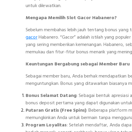
untuk dilewatkan.
Mengapa Memilih Slot Gacor Habanero?
Sebelum membahas lebih jauh tentang bonus yang ter
gacor
Habanero.
“Gacor” adalah istilah yang populer
yang sering memberikan kemenangan.
Habanero, seb
memukau dan fitur-fitur bonus menarik yang menin
Keuntungan Bergabung sebagai Member Baru
Sebagai member baru, Anda berhak mendapatkan ber
menguntungkan.
Bonus yang ditawarkan biasanya me
Bonus Selamat Datang
:
Sebagai bentuk apresiasi
bonus deposit pertama yang dapat digunakan untuk
Putaran Gratis (Free Spins)
:
Beberapa platform me
memungkinkan Anda untuk bermain tanpa menggunak
Program Loyalitas
:
Setelah mendaftar, Anda dapa