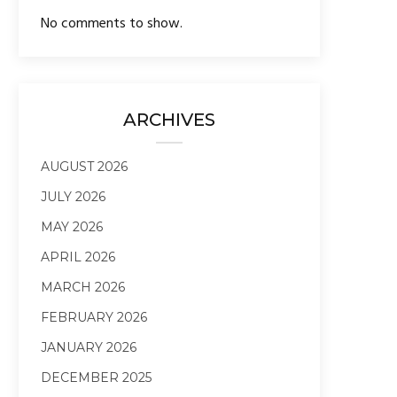
No comments to show.
ARCHIVES
AUGUST 2026
JULY 2026
MAY 2026
APRIL 2026
MARCH 2026
FEBRUARY 2026
JANUARY 2026
DECEMBER 2025