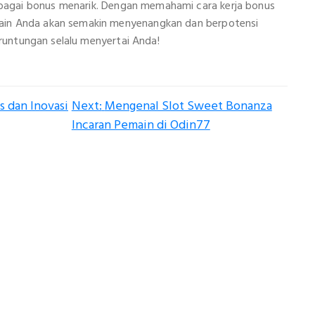
agai bonus menarik.
Dengan memahami cara kerja bonus
ain Anda akan semakin menyenangkan dan berpotensi
untungan selalu menyertai Anda!
 dan Inovasi
Next:
Mengenal Slot Sweet Bonanza
Incaran Pemain di Odin77