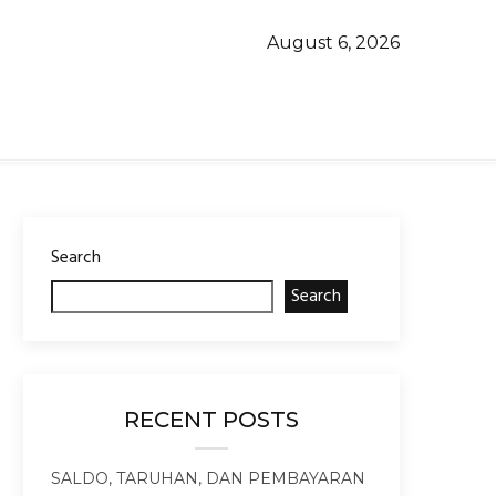
August 6, 2026
Search
Search
RECENT POSTS
SALDO, TARUHAN, DAN PEMBAYARAN