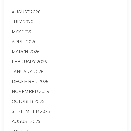
AUGUST 2026
JULY 2026
MAY 2026
APRIL 2026
MARCH 2026
FEBRUARY 2026
JANUARY 2026
DECEMBER 2025
NOVEMBER 2025
OCTOBER 2025
SEPTEMBER 2025
AUGUST 2025