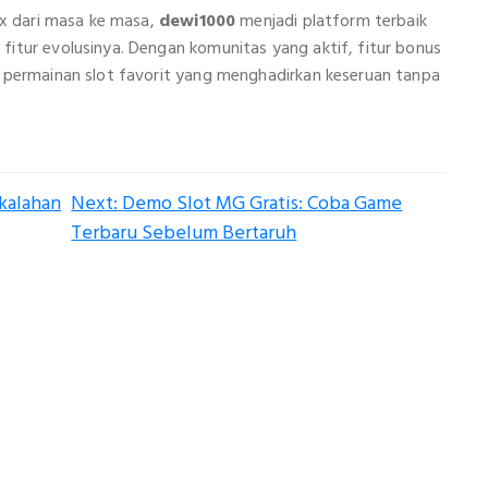
ix dari masa ke masa,
dewi1000
menjadi platform terbaik
itur evolusinya. Dengan komunitas yang aktif, fitur bonus
 permainan slot favorit yang menghadirkan keseruan tanpa
kalahan
Next:
Demo Slot MG Gratis: Coba Game
Terbaru Sebelum Bertaruh