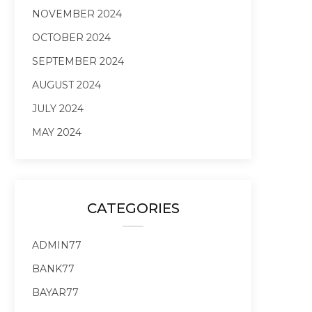
NOVEMBER 2024
OCTOBER 2024
SEPTEMBER 2024
AUGUST 2024
JULY 2024
MAY 2024
CATEGORIES
ADMIN77
BANK77
BAYAR77