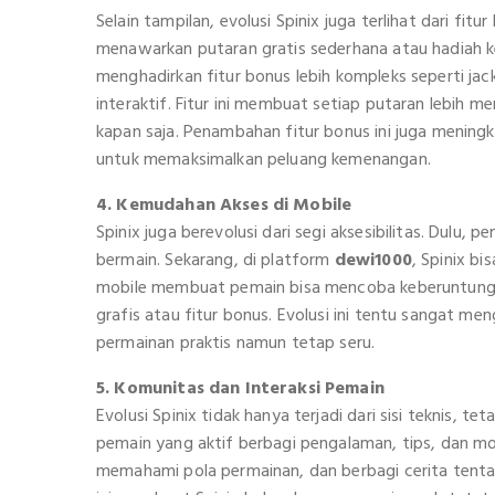
Selain tampilan, evolusi Spinix juga terlihat dari fitu
menawarkan putaran gratis sederhana atau hadiah ke
menghadirkan fitur bonus lebih kompleks seperti jack
interaktif. Fitur ini membuat setiap putaran lebih
kapan saja. Penambahan fitur bonus ini juga mening
untuk memaksimalkan peluang kemenangan.
4. Kemudahan Akses di Mobile
Spinix juga berevolusi dari segi aksesibilitas. Dul
bermain. Sekarang, di platform
dewi1000
, Spinix bi
mobile membuat pemain bisa mencoba keberuntungan 
grafis atau fitur bonus. Evolusi ini tentu sangat 
permainan praktis namun tetap seru.
5. Komunitas dan Interaksi Pemain
Evolusi Spinix tidak hanya terjadi dari sisi teknis, tetap
pemain yang aktif berbagi pengalaman, tips, dan mo
memahami pola permainan, dan berbagi cerita tenta