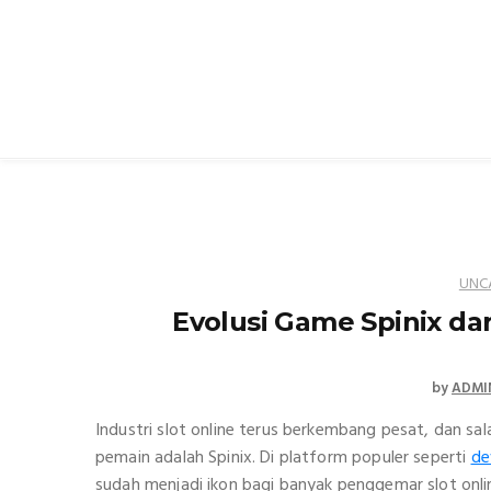
Skip
to
content
UNC
Evolusi Game Spinix da
by
ADMI
Industri slot online terus berkembang pesat, dan sa
pemain adalah Spinix. Di platform populer seperti
de
sudah menjadi ikon bagi banyak penggemar slot onli