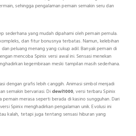
si bermain, sehingga pengalaman pemain semakin seru dan
sep sederhana yang mudah dipahami oleh pemain pemula.
u kompleks, dan fitur bonusnya terbatas. Namun, kelebihan
n dan peluang menang yang cukup adil. Banyak pemain di
engan mencoba Spinix versi awal ini. Sensasi menekan
nghadirkan kegembiraan meski tampilan masih sederhana.
asi dengan grafis lebih canggih. Animasi simbol menjadi
nan semakin bervariasi. Di
dewi1000
, versi terbaru Spinix
pemain merasa seperti berada di kasino sungguhan. Dari
versi Spinix menghadirkan pengalaman unik. Evolusi ini
 kalah, tetapi juga tentang sensasi hiburan yang