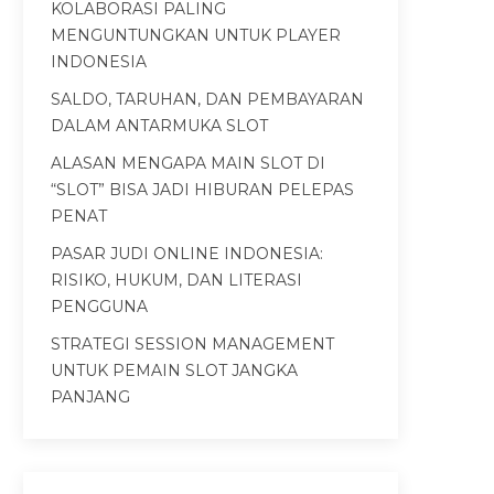
KOLABORASI PALING
MENGUNTUNGKAN UNTUK PLAYER
INDONESIA
SALDO, TARUHAN, DAN PEMBAYARAN
DALAM ANTARMUKA SLOT
ALASAN MENGAPA MAIN SLOT DI
“SLOT” BISA JADI HIBURAN PELEPAS
PENAT
PASAR JUDI ONLINE INDONESIA:
RISIKO, HUKUM, DAN LITERASI
PENGGUNA
STRATEGI SESSION MANAGEMENT
UNTUK PEMAIN SLOT JANGKA
PANJANG