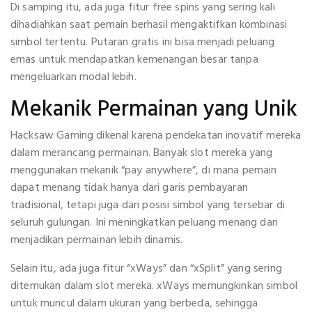
Di samping itu, ada juga fitur free spins yang sering kali
dihadiahkan saat pemain berhasil mengaktifkan kombinasi
simbol tertentu. Putaran gratis ini bisa menjadi peluang
emas untuk mendapatkan kemenangan besar tanpa
mengeluarkan modal lebih.
Mekanik Permainan yang Unik
Hacksaw Gaming dikenal karena pendekatan inovatif mereka
dalam merancang permainan. Banyak slot mereka yang
menggunakan mekanik “pay anywhere”, di mana pemain
dapat menang tidak hanya dari garis pembayaran
tradisional, tetapi juga dari posisi simbol yang tersebar di
seluruh gulungan. Ini meningkatkan peluang menang dan
menjadikan permainan lebih dinamis.
Selain itu, ada juga fitur “xWays” dan “xSplit” yang sering
ditemukan dalam slot mereka. xWays memungkinkan simbol
untuk muncul dalam ukuran yang berbeda, sehingga