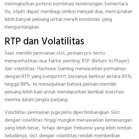
meningkatkan potensi kombinasi kemenangan. Sementara
itu, xSplit dapat membagi simbol menjadi dua, menciptakan
lebih banyak peluang untuk meraih kombinasi yang
menguntungkan.
RTP dan Volatilitas
Saat memilih permainan slot, pemain pro tentu
memperhatikan dua faktor penting: RTP (Return to Player)
dan volatilitas. Hacksaw Gaming menawarkan permainan
dengan RTP yang kompetitif, biasanya berkisar antara 95%
hingga 98%. Ini menunjukkan bahwa pemain memiliki
peluang lebih baik untuk mendapatkan kembali investasi
mereka dalam jangka panjang.
Volatilitas permainan juga perlu dipertimbangkan. Slot
dengan volatilitas tinggi mungkin menawarkan kemenangan
yang lebih besar, tetapi dengan frekuensi yang lebih rendah.
Sebaliknya, slot dengan volatilitas rendah memberikan