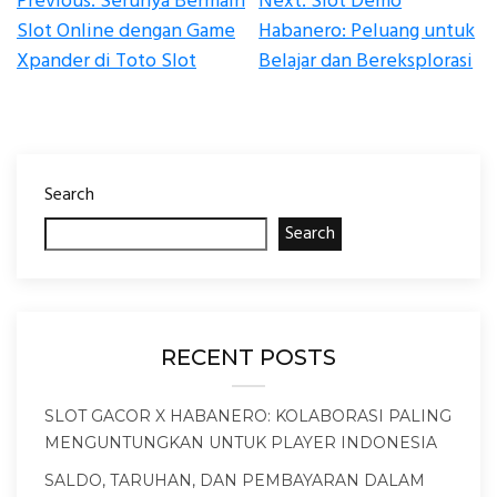
Post
Previous:
Serunya Bermain
Next:
Slot Demo
navigation
Slot Online dengan Game
Habanero: Peluang untuk
Xpander di Toto Slot
Belajar dan Bereksplorasi
Search
Search
RECENT POSTS
SLOT GACOR X HABANERO: KOLABORASI PALING
MENGUNTUNGKAN UNTUK PLAYER INDONESIA
SALDO, TARUHAN, DAN PEMBAYARAN DALAM