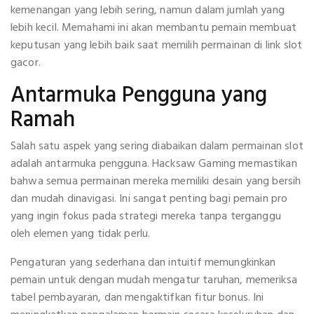
kemenangan yang lebih sering, namun dalam jumlah yang
lebih kecil. Memahami ini akan membantu pemain membuat
keputusan yang lebih baik saat memilih permainan di link slot
gacor.
Antarmuka Pengguna yang
Ramah
Salah satu aspek yang sering diabaikan dalam permainan slot
adalah antarmuka pengguna. Hacksaw Gaming memastikan
bahwa semua permainan mereka memiliki desain yang bersih
dan mudah dinavigasi. Ini sangat penting bagi pemain pro
yang ingin fokus pada strategi mereka tanpa terganggu
oleh elemen yang tidak perlu.
Pengaturan yang sederhana dan intuitif memungkinkan
pemain untuk dengan mudah mengatur taruhan, memeriksa
tabel pembayaran, dan mengaktifkan fitur bonus. Ini