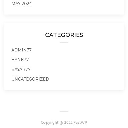
MAY 2024
CATEGORIES
ADMIN77
BANK77
BAYAR77
UNCATEGORIZED
Copyright @ 2022 FastWP