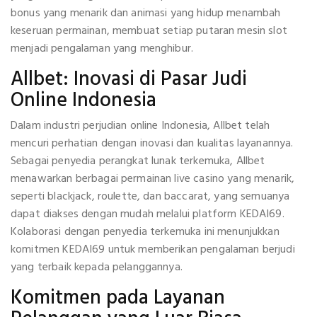
bonus yang menarik dan animasi yang hidup menambah
keseruan permainan, membuat setiap putaran mesin slot
menjadi pengalaman yang menghibur.
Allbet: Inovasi di Pasar Judi
Online Indonesia
Dalam industri perjudian online Indonesia, Allbet telah
mencuri perhatian dengan inovasi dan kualitas layanannya.
Sebagai penyedia perangkat lunak terkemuka, Allbet
menawarkan berbagai permainan live casino yang menarik,
seperti blackjack, roulette, dan baccarat, yang semuanya
dapat diakses dengan mudah melalui platform KEDAI69.
Kolaborasi dengan penyedia terkemuka ini menunjukkan
komitmen KEDAI69 untuk memberikan pengalaman berjudi
yang terbaik kepada pelanggannya.
Komitmen pada Layanan