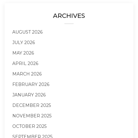
ARCHIVES
AUGUST 2026
JULY 2026
MAY 2026
APRIL 2026
MARCH 2026
FEBRUARY 2026
JANUARY 2026
DECEMBER 2025
NOVEMBER 2025
OCTOBER 2025
SEPTEMBER 2025