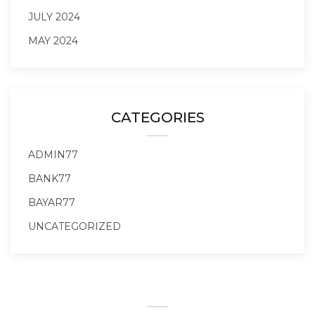
JULY 2024
MAY 2024
CATEGORIES
ADMIN77
BANK77
BAYAR77
UNCATEGORIZED