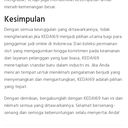
menghibur, tetapi juga memberikan kesempatan untuk
meraih kemenangan besar.
Kesimpulan
Dengan semua keunggulan yang ditawarkannya, tidak
mengherankan jika KEDAI69 menjadi pilihan utama bagi para
penggemar judi online di Indonesia. Dari koleksi permainan
slot yang mengagumkan hingga komitmen pada keamanan
dan layanan pelanggan yang luar biasa, KEDAI69
menetapkan standar baru dalam industri ini. Jika Anda
mencari tempat untuk menikmati pengalaman berjudi yang
menyenangkan dan menguntungkan, KEDAI69 adalah pilihan
yang tepat.
Dengan demikian, bergabunglah dengan KEDAI69 hari ini dan
nikmati semua yang ditawarkannya. Selamat bersenang-
senang dan semoga keberuntungan selalu menyertai Anda!