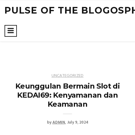
Skip
PULSE OF THE BLOGOSP
to
content
UNCATEGORIZED
Keunggulan Bermain Slot di
KEDAI69: Kenyamanan dan
Keamanan
by
ADMIN
July 9, 2024