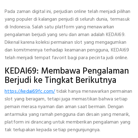
Pada zaman digital ini, perjudian online telah menjadi pilihan
yang populer di kalangan penjudi di seluruh dunia, termasuk
di Indonesia. Salah satu platform yang menawarkan
pengalaman berjudi yang seru dan aman adalah KEDAI69.
Dikenal karena koleksi permainan slot yang mengagumkan
dan komitmennya terhadap keamanan pengguna, KEDAI69
telah menjadi tempat favorit bagi para pecinta judi online.
KEDAI69: Membawa Pengalaman
Berjudi ke Tingkat Berikutnya
https://kedai69fc.com/
tidak hanya menawarkan permainan
slot yang beragam, tetapi juga memastikan bahwa setiap
pemain merasa nyaman dan aman saat bermain. Dengan
antarmuka yang ramah pengguna dan desain yang menarik,
platform ini dirancang untuk memberikan pengalaman yang
tak terlupakan kepada setiap pengunjungnya.