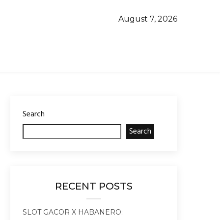
August 7, 2026
Search
Search
RECENT POSTS
SLOT GACOR X HABANERO: