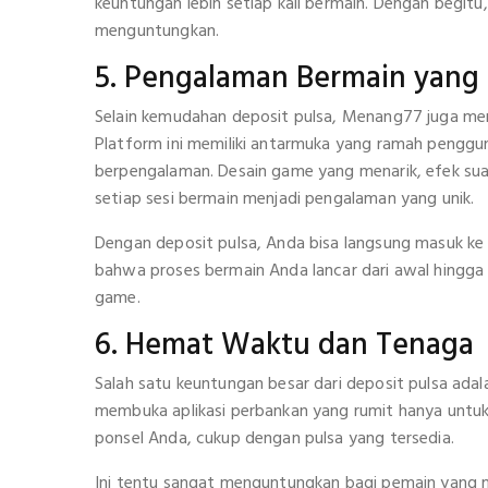
keuntungan lebih setiap kali bermain. Dengan begit
menguntungkan.
5. Pengalaman Bermain yan
Selain kemudahan deposit pulsa, Menang77 juga m
Platform ini memiliki antarmuka yang ramah pengg
berpengalaman. Desain game yang menarik, efek s
setiap sesi bermain menjadi pengalaman yang unik.
Dengan deposit pulsa, Anda bisa langsung masuk 
bahwa proses bermain Anda lancar dari awal hingga
game.
6. Hemat Waktu dan Tenaga
Salah satu keuntungan besar dari deposit pulsa adal
membuka aplikasi perbankan yang rumit hanya untuk 
ponsel Anda, cukup dengan pulsa yang tersedia.
Ini tentu sangat menguntungkan bagi pemain yang me