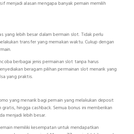
nsif menjadi alasan mengapa banyak pemain memilih
s yang lebih besar dalam bermain slot. Tidak perlu
 melakukan transfer yang memakan waktu. Cukup dengan
rmain.
coba berbagai jenis permainan slot tanpa harus
nyediakan beragam pilihan permainan slot menarik yang
sa yang praktis.
mo yang menarik bagi pemain yang melakukan deposit
an gratis, hingga cashback. Semua bonus ini memberikan
 menjadi lebih besar.
a pemain memiliki kesempatan untuk mendapatkan