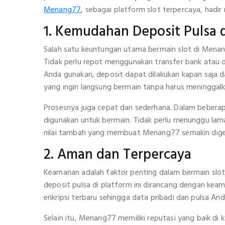
Menang77
, sebagai platform slot terpercaya, had
1. Kemudahan Deposit Pulsa
Salah satu keuntungan utama bermain slot di Mena
Tidak perlu repot menggunakan transfer bank atau d
Anda gunakan, deposit dapat dilakukan kapan saja d
yang ingin langsung bermain tanpa harus meninggalka
Prosesnya juga cepat dan sederhana. Dalam beberapa 
digunakan untuk bermain. Tidak perlu menunggu lama 
nilai tambah yang membuat Menang77 semakin dige
2. Aman dan Terpercaya
Keamanan adalah faktor penting dalam bermain slot
deposit pulsa di platform ini dirancang dengan keama
enkripsi terbaru sehingga data pribadi dan pulsa An
Selain itu, Menang77 memiliki reputasi yang baik di 