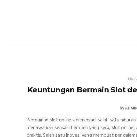
Skip
to
content
UNC
Keuntungan Bermain Slot de
by
ADMI
Permainan slot online kini menjadi salah satu hiburan 
menawarkan sensasi bermain yang seru, slot online
praktis. Salah satu inovasi yang membuat pengalam