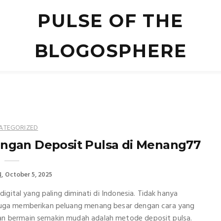
PULSE OF THE
BLOGOSPHERE
ATEGORIZED
ngan Deposit Pulsa di Menang77
N
October 5, 2025
digital yang paling diminati di Indonesia. Tidak hanya
 juga memberikan peluang menang besar dengan cara yang
an bermain semakin mudah adalah metode deposit pulsa.