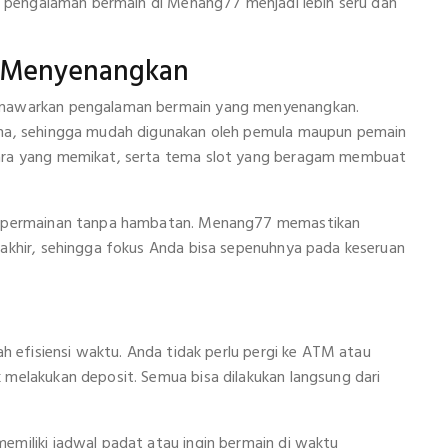
u, pengalaman bermain di Menang77 menjadi lebih seru dan
g Menyenangkan
enawarkan pengalaman bermain yang menyenangkan.
una, sehingga mudah digunakan oleh pemula maupun pemain
uara yang memikat, serta tema slot yang beragam membuat
ke permainan tanpa hambatan. Menang77 memastikan
 akhir, sehingga fokus Anda bisa sepenuhnya pada keseruan
ah efisiensi waktu. Anda tidak perlu pergi ke ATM atau
melakukan deposit. Semua bisa dilakukan langsung dari
miliki jadwal padat atau ingin bermain di waktu