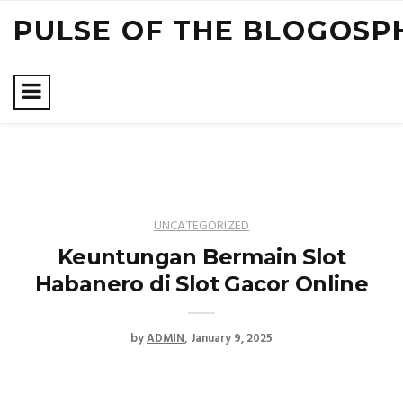
Skip
PULSE OF THE BLOGOSP
to
content
UNCATEGORIZED
Keuntungan Bermain Slot
Habanero di Slot Gacor Online
by
ADMIN
January 9, 2025