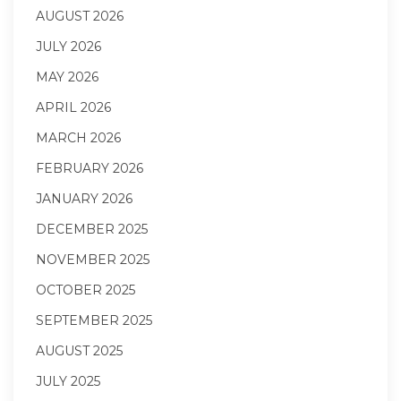
AUGUST 2026
JULY 2026
MAY 2026
APRIL 2026
MARCH 2026
FEBRUARY 2026
JANUARY 2026
DECEMBER 2025
NOVEMBER 2025
OCTOBER 2025
SEPTEMBER 2025
AUGUST 2025
JULY 2025