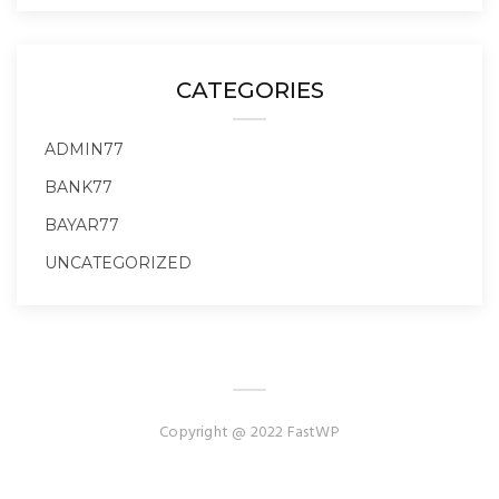
CATEGORIES
ADMIN77
BANK77
BAYAR77
UNCATEGORIZED
Copyright @ 2022 FastWP