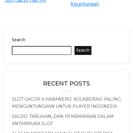
Slot Gacor Hari Ini
Keuntungan
Search
Search
RECENT POSTS
SLOT GACOR X HABANERO: KOLABORASI PALING
MENGUNTUNGKAN UNTUK PLAYER INDONESIA
SALDO, TARUHAN, DAN PEMBAYARAN DALAM
ANTARMUKA SLOT