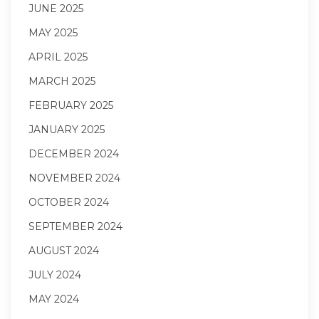
JUNE 2025
MAY 2025
APRIL 2025
MARCH 2025
FEBRUARY 2025
JANUARY 2025
DECEMBER 2024
NOVEMBER 2024
OCTOBER 2024
SEPTEMBER 2024
AUGUST 2024
JULY 2024
MAY 2024