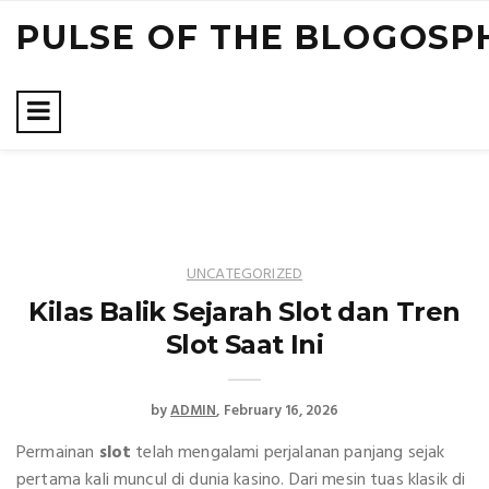
Skip
PULSE OF THE BLOGOSP
to
content
UNCATEGORIZED
Kilas Balik Sejarah Slot dan Tren
Slot Saat Ini
by
ADMIN
February 16, 2026
Permainan
slot
telah mengalami perjalanan panjang sejak
pertama kali muncul di dunia kasino. Dari mesin tuas klasik di