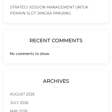
STRATEGI SESSION MANAGEMENT UNTUK
PEMAIN SLOT JANGKA PANJANG
RECENT COMMENTS
No comments to show.
ARCHIVES
AUGUST 2026
JULY 2026
MAY 2026