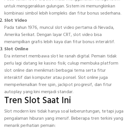
untuk menggerakkan gulungan. Sistem ini memungkinkan
kombinasi simbol lebih kompleks dan fitur bonus sederhana.
Slot Video
Pada tahun 1976, muncul slot video pertama di Nevada,
Amerika Serikat. Dengan layar CRT, slot video bisa
menampilkan grafis lebih kaya dan fitur bonus interaktif.
Slot Online
Era internet membawa slot ke ranah digital. Pemain tidak
perlu lagi datang ke kasino fisik; cukup membuka platform
slot online dan menikmati berbagai tema serta fitur
interaktif dari komputer atau ponsel. Slot online juga
memperkenalkan free spin, jackpot progresif, dan fitur
autoplay yang kini menjadi standar.
Tren Slot Saat Ini
Slot modern kini tidak hanya soal keberuntungan, tetapi juga
pengalaman hiburan yang imersif. Beberapa tren terkini yang
menarik perhatian pemain: