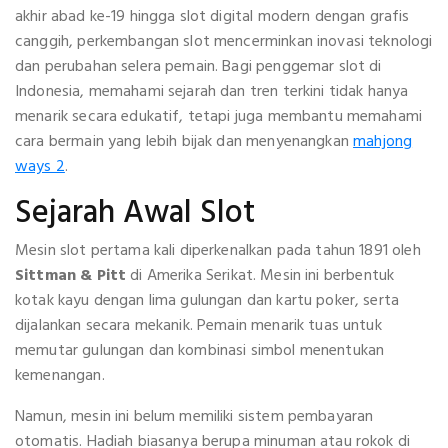
akhir abad ke-19 hingga slot digital modern dengan grafis
canggih, perkembangan slot mencerminkan inovasi teknologi
dan perubahan selera pemain. Bagi penggemar slot di
Indonesia, memahami sejarah dan tren terkini tidak hanya
menarik secara edukatif, tetapi juga membantu memahami
cara bermain yang lebih bijak dan menyenangkan
mahjong
ways 2
.
Sejarah Awal Slot
Mesin slot pertama kali diperkenalkan pada tahun 1891 oleh
Sittman & Pitt
di Amerika Serikat. Mesin ini berbentuk
kotak kayu dengan lima gulungan dan kartu poker, serta
dijalankan secara mekanik. Pemain menarik tuas untuk
memutar gulungan dan kombinasi simbol menentukan
kemenangan.
Namun, mesin ini belum memiliki sistem pembayaran
otomatis. Hadiah biasanya berupa minuman atau rokok di