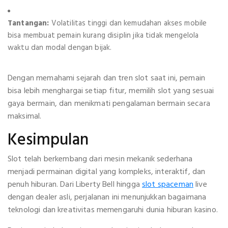
Tantangan:
Volatilitas tinggi dan kemudahan akses mobile
bisa membuat pemain kurang disiplin jika tidak mengelola
waktu dan modal dengan bijak.
Dengan memahami sejarah dan tren slot saat ini, pemain
bisa lebih menghargai setiap fitur, memilih slot yang sesuai
gaya bermain, dan menikmati pengalaman bermain secara
maksimal.
Kesimpulan
Slot telah berkembang dari mesin mekanik sederhana
menjadi permainan digital yang kompleks, interaktif, dan
penuh hiburan. Dari Liberty Bell hingga
slot spaceman
live
dengan dealer asli, perjalanan ini menunjukkan bagaimana
teknologi dan kreativitas memengaruhi dunia hiburan kasino.