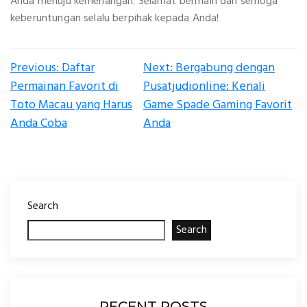
Anda menuju kemenangan. Selamat bermain dan semoga
keberuntungan selalu berpihak kepada Anda!
Post
Previous:
Daftar
Next:
Bergabung dengan
navigation
Permainan Favorit di
Pusatjudionline: Kenali
Toto Macau yang Harus
Game Spade Gaming Favorit
Anda Coba
Anda
Search
Search
RECENT POSTS