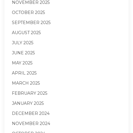
NOVEMBER 2025
OCTOBER 2025
SEPTEMBER 2025
AUGUST 2025
JULY 2025
JUNE 2025
MAY 2025
APRIL 2025
MARCH 2025
FEBRUARY 2025
JANUARY 2025
DECEMBER 2024
NOVEMBER 2024