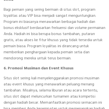
Bagi pemain yang sering bermain di situs slot, program
loyalitas atau VIP bisa menjadi sangat menguntungkan.
Program ini biasanya menawarkan berbagai hadiah dan
bonus eksklusif berdasarkan frekuensi dan volume permainan
Anda. Hadiah ini bisa berupa bonus tambahan, putaran
gratis, atau akses ke fitur khusus yang tidak tersedia untuk
pemain biasa. Program loyalitas ini dirancang untuk
memberikan penghargaan kepada pemain setia dan
mendorong mereka untuk terus bermain.
6. Promosi Musiman dan Event Khusus
Situs slot sering kali menyelenggarakan promosi musiman
atau event khusus yang menawarkan peluang menang
tambahan. Misalnya, selama liburan atau acara tertentu,
situs slot dapat meluncurkan turnamen atau kompetisi
dengan hadiah besar. Memanfaatkan promosi semacam ini
bisa memberi Anda kesempatan untuk memenangkan hadiah