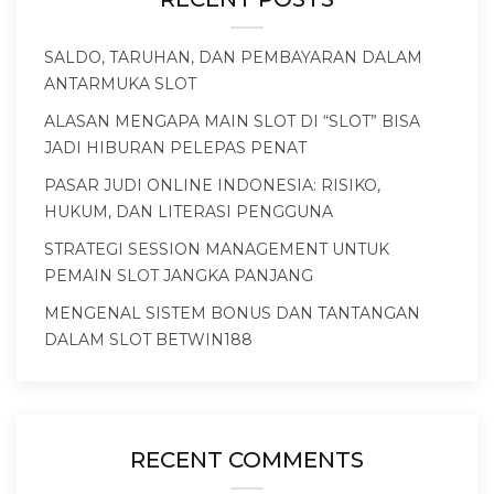
SALDO, TARUHAN, DAN PEMBAYARAN DALAM
ANTARMUKA SLOT
ALASAN MENGAPA MAIN SLOT DI “SLOT” BISA
JADI HIBURAN PELEPAS PENAT
PASAR JUDI ONLINE INDONESIA: RISIKO,
HUKUM, DAN LITERASI PENGGUNA
STRATEGI SESSION MANAGEMENT UNTUK
PEMAIN SLOT JANGKA PANJANG
MENGENAL SISTEM BONUS DAN TANTANGAN
DALAM SLOT BETWIN188
RECENT COMMENTS