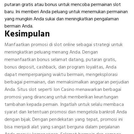
putaran gratis atau bonus untuk mencoba permainan slot
baru. Ini memberi Anda peluang untuk menemukan permainan
yang mungkin Anda sukai dan meningkatkan pengalaman
bermain Anda.
Kesimpulan
Manfaatkan promosi di slot online sebagai strategi untuk
meningkatkan peluang menang Anda. Dengan
memanfaatkan bonus selamat datang, putaran gratis,
bonus deposit, cashback, dan program loyalitas, Anda
dapat memperpanjang waktu bermain, mengeksplorasi
berbagai permainan, dan memaksimalkan anggaran perjudian
Anda. Situs slot seperti Ion Casino menawarkan berbagai
promosi yang dirancang untuk memberikan keuntungan
tambahan kepada pemain. Ingatlah untuk selalu membaca
syarat dan ketentuan promosi dan mengelola bankroll Anda
dengan bijak. Dengan pendekatan yang tepat, promosi ini
bisa menjadi alat yang sangat berguna dalam perjalanan