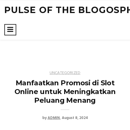
Skip
PULSE OF THE BLOGOSP
to
content
UNCATEGORIZED
Manfaatkan Promosi di Slot
Online untuk Meningkatkan
Peluang Menang
by
ADMIN
August 8, 2024