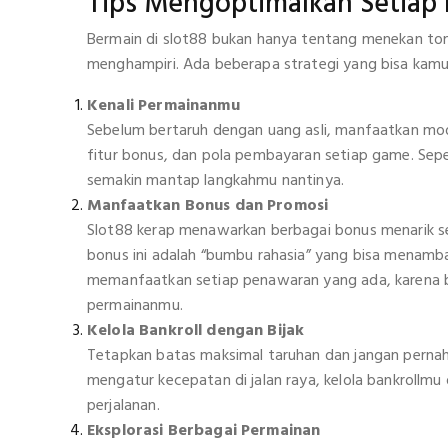
Tips Mengoptimalkan Setiap 
Bermain di slot88 bukan hanya tentang menekan to
menghampiri. Ada beberapa strategi yang bisa kamu
Kenali Permainanmu
Sebelum bertaruh dengan uang asli, manfaatkan mod
fitur bonus, dan pola pembayaran setiap game. Seper
semakin mantap langkahmu nantinya.
Manfaatkan Bonus dan Promosi
Slot88 kerap menawarkan berbagai bonus menarik sep
bonus ini adalah “bumbu rahasia” yang bisa menam
memanfaatkan setiap penawaran yang ada, karena b
permainanmu.
Kelola Bankroll dengan Bijak
Tetapkan batas maksimal taruhan dan jangan pernah 
mengatur kecepatan di jalan raya, kelola bankrollmu
perjalanan.
Eksplorasi Berbagai Permainan