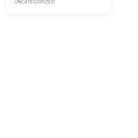
UNCATEGORIZED