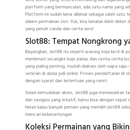
satu sektor yang terus berkembang dan digandrungi b
platform yang bermunculan, ada satu nama yang sela
Platform ini sudah lama dikenal sebagai salah satu
dalam permainan slot. Yuk, kita kenalan lebih dekat 
yang penuh canda dan cerita seru!
Slot88: Tempat Nongkrong yan
Bayangkan, slot88 itu seperti warung kopi kecil di p
menikmati secangkir kopi panas dan cerita-cerita luc
yang paling penting, mudah diakses oleh siapa sa
veteran di dunia judi online. Proses pendaftaran di s
dengan syarat dan ketentuan yang rumit.
Selain kemudahan akses, slot88 juga menawarkan t
dan navigasi yang intuitif, kamu bisa dengan cepat
heran kalau banyak pemain yang memilih slot88 seb
mencari keberuntungan.
Koleksi Permainan yang Biki