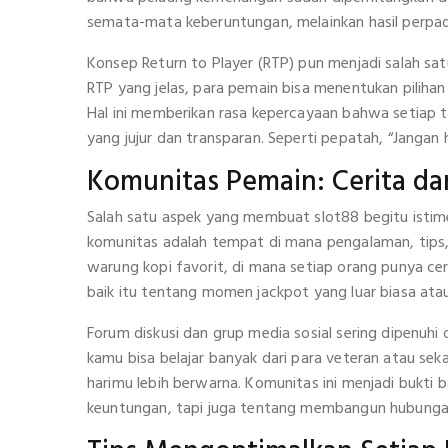
semata-mata keberuntungan, melainkan hasil perpadu
Konsep Return to Player (RTP) pun menjadi salah sat
RTP yang jelas, para pemain bisa menentukan pilih
Hal ini memberikan rasa kepercayaan bahwa setiap 
yang jujur dan transparan. Seperti pepatah, “Jangan h
Komunitas Pemain: Cerita d
Salah satu aspek yang membuat slot88 begitu istime
komunitas adalah tempat di mana pengalaman, tips, 
warung kopi favorit, di mana setiap orang punya cer
baik itu tentang momen jackpot yang luar biasa atau
Forum diskusi dan grup media sosial sering dipenuhi 
kamu bisa belajar banyak dari para veteran atau sek
harimu lebih berwarna. Komunitas ini menjadi bukti
keuntungan, tapi juga tentang membangun hubung