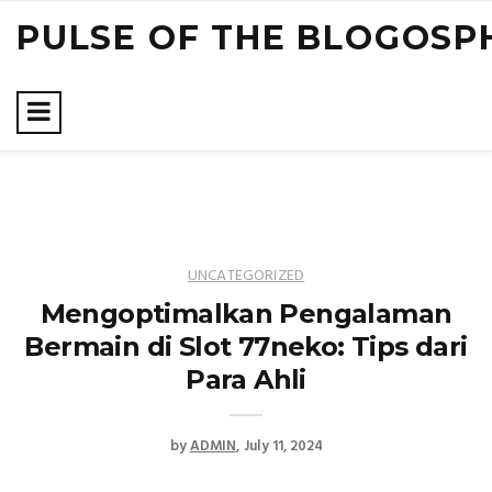
Skip
PULSE OF THE BLOGOSP
to
content
UNCATEGORIZED
Mengoptimalkan Pengalaman
Bermain di Slot 77neko: Tips dari
Para Ahli
by
ADMIN
July 11, 2024