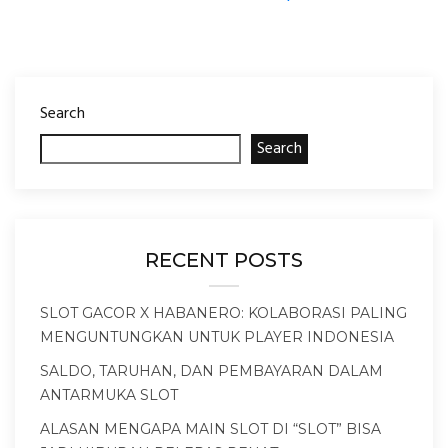
Search
Search
RECENT POSTS
SLOT GACOR X HABANERO: KOLABORASI PALING
MENGUNTUNGKAN UNTUK PLAYER INDONESIA
SALDO, TARUHAN, DAN PEMBAYARAN DALAM
ANTARMUKA SLOT
ALASAN MENGAPA MAIN SLOT DI “SLOT” BISA