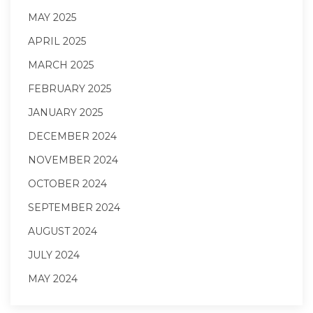
MAY 2025
APRIL 2025
MARCH 2025
FEBRUARY 2025
JANUARY 2025
DECEMBER 2024
NOVEMBER 2024
OCTOBER 2024
SEPTEMBER 2024
AUGUST 2024
JULY 2024
MAY 2024