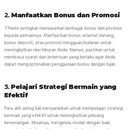
2.
Manfaatkan Bonus dan Promosi
77neko seringkali menawarkan berbagai bonus dan promosi
kepada pemainnya. Manfaatkan bonus selamat datang,
bonus deposit, atau promosi mingguan/bulanan untuk
meningkatkan nilai hiburan Anda. Namun, pastikan untuk
membaca syarat dan ketentuan yang berlaku agar Anda
dapat mengoptimalkan penggunaan bonus dengan bijak.
3.
Pelajari Strategi Bermain yang
Efektif
Para ahli sering kali menyarankan untuk mempelajari strategi
bermain yang efektif untuk meningkatkan peluang
kemenangan. Misalnya, mengelola modal dengan baik,