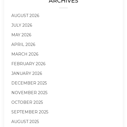
ARCHIVES
AUGUST 2026
JULY 2026
MAY 2026
APRIL 2026
MARCH 2026
FEBRUARY 2026
JANUARY 2026
DECEMBER 2025
NOVEMBER 2025
OCTOBER 2025
SEPTEMBER 2025
AUGUST 2025