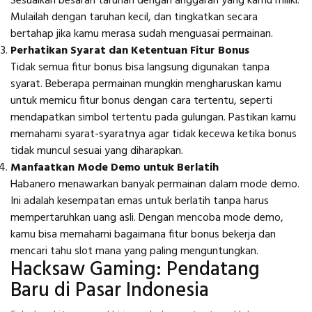
Sesuaikan besaran taruhan dengan anggaran yang kamu miliki.
Mulailah dengan taruhan kecil, dan tingkatkan secara
bertahap jika kamu merasa sudah menguasai permainan.
Perhatikan Syarat dan Ketentuan Fitur Bonus
Tidak semua fitur bonus bisa langsung digunakan tanpa
syarat. Beberapa permainan mungkin mengharuskan kamu
untuk memicu fitur bonus dengan cara tertentu, seperti
mendapatkan simbol tertentu pada gulungan. Pastikan kamu
memahami syarat-syaratnya agar tidak kecewa ketika bonus
tidak muncul sesuai yang diharapkan.
Manfaatkan Mode Demo untuk Berlatih
Habanero menawarkan banyak permainan dalam mode demo.
Ini adalah kesempatan emas untuk berlatih tanpa harus
mempertaruhkan uang asli. Dengan mencoba mode demo,
kamu bisa memahami bagaimana fitur bonus bekerja dan
mencari tahu slot mana yang paling menguntungkan.
Hacksaw Gaming: Pendatang
Baru di Pasar Indonesia