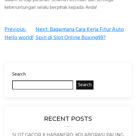
dalam setiap putaran. Selamat bermain dan semoga
keberuntungan selalu berpihak kepada Anda!
Post
Previous:
Next:
Bagaimana Cara Kerja Fitur Auto
navigation
Hello world!
Spin di Slot Online Boxing99?
Search
Search
RECENT POSTS
SLOT GACOR X HABANERO: KOLABORASI PALING