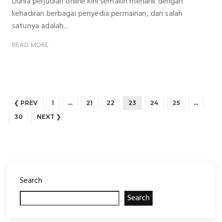
Dunia perjudian online kini semakin menarik dengan
kehadiran berbagai penyedia permainan, dan salah
satunya adalah...
READ MORE
❮ PREV
1
…
21
22
23
24
25
…
30
NEXT ❯
Search
Search