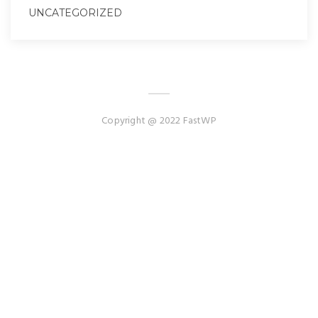
UNCATEGORIZED
Copyright @ 2022 FastWP