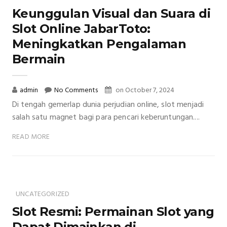
Keunggulan Visual dan Suara di
Slot Online JabarToto:
Meningkatkan Pengalaman
Bermain
admin
No Comments
on October 7, 2024
Di tengah gemerlap dunia perjudian online, slot menjadi
salah satu magnet bagi para pencari keberuntungan....
READ MORE
UNCATEGORIZED
Slot Resmi: Permainan Slot yang
Dapat Dimainkan di