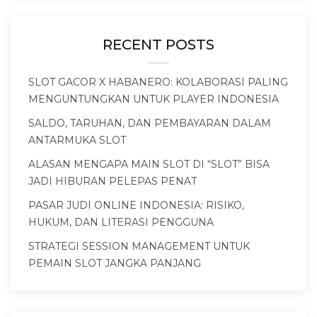
RECENT POSTS
SLOT GACOR X HABANERO: KOLABORASI PALING
MENGUNTUNGKAN UNTUK PLAYER INDONESIA
SALDO, TARUHAN, DAN PEMBAYARAN DALAM
ANTARMUKA SLOT
ALASAN MENGAPA MAIN SLOT DI “SLOT” BISA
JADI HIBURAN PELEPAS PENAT
PASAR JUDI ONLINE INDONESIA: RISIKO,
HUKUM, DAN LITERASI PENGGUNA
STRATEGI SESSION MANAGEMENT UNTUK
PEMAIN SLOT JANGKA PANJANG