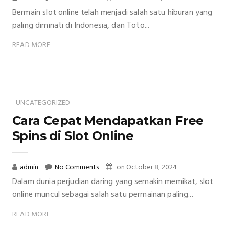
Bermain slot online telah menjadi salah satu hiburan yang
paling diminati di Indonesia, dan Toto...
READ MORE
UNCATEGORIZED
Cara Cepat Mendapatkan Free
Spins di Slot Online
admin
No Comments
on October 8, 2024
Dalam dunia perjudian daring yang semakin memikat, slot
online muncul sebagai salah satu permainan paling...
READ MORE