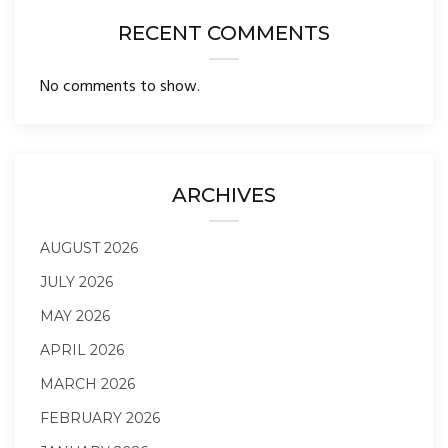
RECENT COMMENTS
No comments to show.
ARCHIVES
AUGUST 2026
JULY 2026
MAY 2026
APRIL 2026
MARCH 2026
FEBRUARY 2026