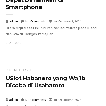
Smartphone
admin
No Comments
on October 3, 2024
Di era digital saat ini, hiburan tak lagi terikat pada ruang
dan waktu. Dengan kemajuan...
READ MORE
UNCATEGORIZED
USlot Habanero yang Wajib
Dicoba di Usahatoto
admin
No Comments
on October 2, 2024