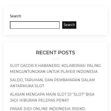
Search
Search
RECENT POSTS
SLOT GACOR X HABANERO: KOLABORASI PALING
MENGUNTUNGKAN UNTUK PLAYER INDONESIA
SALDO, TARUHAN, DAN PEMBAYARAN DALAM
ANTARMUKA SLOT
ALASAN MENGAPA MAIN SLOT DI “SLOT” BISA
JADI HIBURAN PELEPAS PENAT
PASAR JUDI ONLINE INDONESIA: RISIKO,