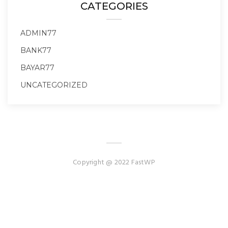
CATEGORIES
ADMIN77
BANK77
BAYAR77
UNCATEGORIZED
Copyright @ 2022 FastWP