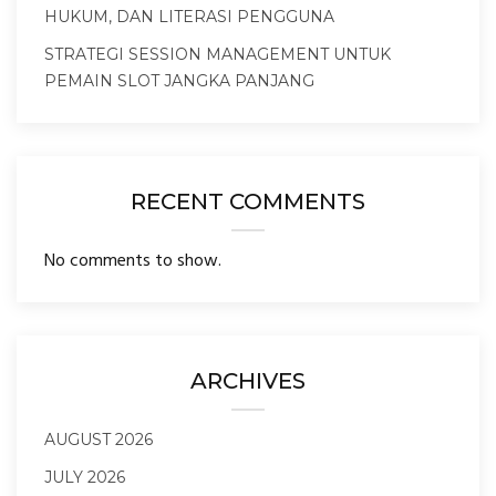
HUKUM, DAN LITERASI PENGGUNA
STRATEGI SESSION MANAGEMENT UNTUK
PEMAIN SLOT JANGKA PANJANG
RECENT COMMENTS
No comments to show.
ARCHIVES
AUGUST 2026
JULY 2026