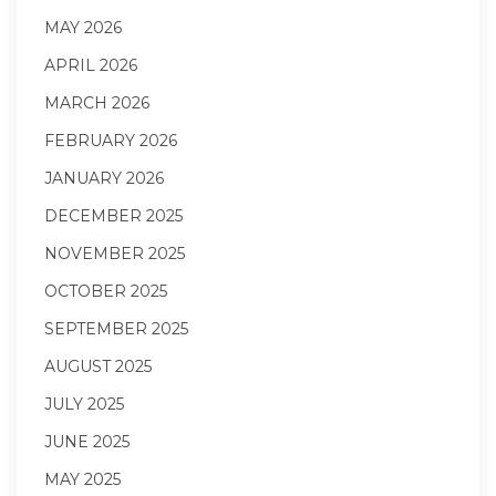
MAY 2026
APRIL 2026
MARCH 2026
FEBRUARY 2026
JANUARY 2026
DECEMBER 2025
NOVEMBER 2025
OCTOBER 2025
SEPTEMBER 2025
AUGUST 2025
JULY 2025
JUNE 2025
MAY 2025