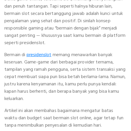
dan penuh tantangan. Tapi seperti halnya hiburan lain,
bermain slot secara bertanggung jawab adalah kunci untuk
pengalaman yang sehat dan positif. Di sinilah konsep
responsible gaming atau “bermain dengan bijak” menjadi
sangat penting — khususnya saat kamu bermain di platform
seperti presidenslot.
Bermain di
presidenslot
memang menawarkan banyak
keseruan. Game-game dari berbagai provider ternama,
tampilan yang ramah pengguna, serta sistem transaksi yang
cepat membuat siapa pun bisa betah berlama-lama. Namun,
justru karena kenyamanan itu, kamu perlu punya kendali:
kapan harus berhenti, dan berapa banyak yang bisa kamu
keluarkan.
Artikel ini akan membahas bagaimana mengatur batas
waktu dan budget saat bermain slot online, agar tetap fun
tanpa menimbulkan penyesalan di kemudian hari.