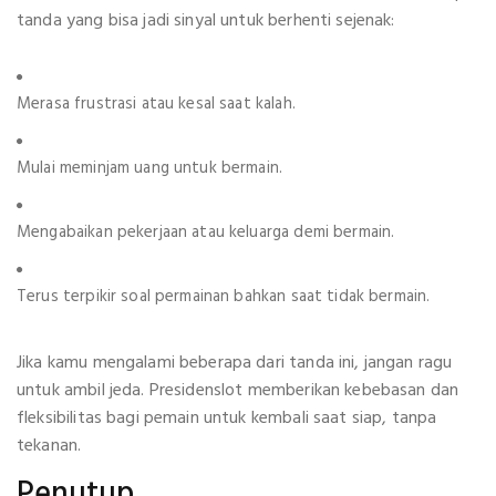
tanda yang bisa jadi sinyal untuk berhenti sejenak:
Merasa frustrasi atau kesal saat kalah.
Mulai meminjam uang untuk bermain.
Mengabaikan pekerjaan atau keluarga demi bermain.
Terus terpikir soal permainan bahkan saat tidak bermain.
Jika kamu mengalami beberapa dari tanda ini, jangan ragu
untuk ambil jeda. Presidenslot memberikan kebebasan dan
fleksibilitas bagi pemain untuk kembali saat siap, tanpa
tekanan.
Penutup