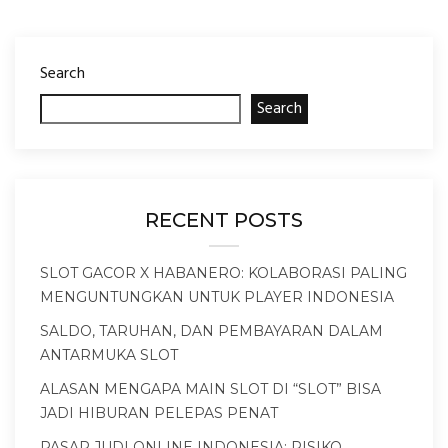
Search
Search
RECENT POSTS
SLOT GACOR X HABANERO: KOLABORASI PALING
MENGUNTUNGKAN UNTUK PLAYER INDONESIA
SALDO, TARUHAN, DAN PEMBAYARAN DALAM
ANTARMUKA SLOT
ALASAN MENGAPA MAIN SLOT DI “SLOT” BISA
JADI HIBURAN PELEPAS PENAT
PASAR JUDI ONLINE INDONESIA: RISIKO,