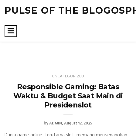
Skip
PULSE OF THE BLOGOSP
to
content
UNCATEGORIZED
Responsible Gaming: Batas
Waktu & Budget Saat Main di
Presidenslot
by
ADMIN
August 12, 2025
Dunia game online, terutama slot, memang menyenangkan