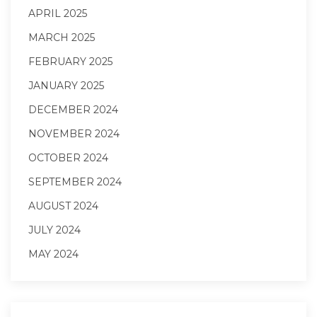
APRIL 2025
MARCH 2025
FEBRUARY 2025
JANUARY 2025
DECEMBER 2024
NOVEMBER 2024
OCTOBER 2024
SEPTEMBER 2024
AUGUST 2024
JULY 2024
MAY 2024