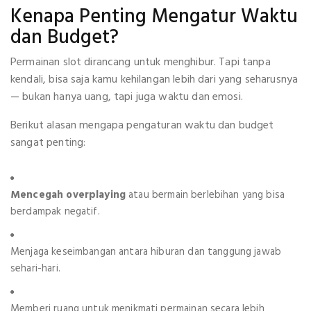
Kenapa Penting Mengatur Waktu
dan Budget?
Permainan slot dirancang untuk menghibur. Tapi tanpa
kendali, bisa saja kamu kehilangan lebih dari yang seharusnya
— bukan hanya uang, tapi juga waktu dan emosi.
Berikut alasan mengapa pengaturan waktu dan budget
sangat penting:
Mencegah overplaying
atau bermain berlebihan yang bisa
berdampak negatif.
Menjaga keseimbangan antara hiburan dan tanggung jawab
sehari-hari.
Memberi ruang untuk menikmati permainan secara lebih