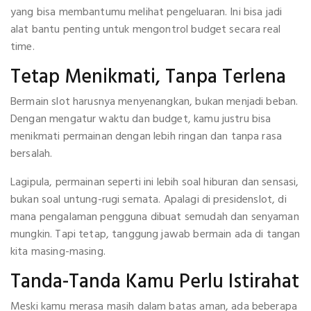
yang bisa membantumu melihat pengeluaran. Ini bisa jadi
alat bantu penting untuk mengontrol budget secara real
time.
Tetap Menikmati, Tanpa Terlena
Bermain slot harusnya menyenangkan, bukan menjadi beban.
Dengan mengatur waktu dan budget, kamu justru bisa
menikmati permainan dengan lebih ringan dan tanpa rasa
bersalah.
Lagipula, permainan seperti ini lebih soal hiburan dan sensasi,
bukan soal untung-rugi semata. Apalagi di presidenslot, di
mana pengalaman pengguna dibuat semudah dan senyaman
mungkin. Tapi tetap, tanggung jawab bermain ada di tangan
kita masing-masing.
Tanda-Tanda Kamu Perlu Istirahat
Meski kamu merasa masih dalam batas aman, ada beberapa