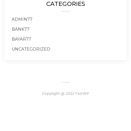
CATEGORIES
ADMIN77
BANK77
BAYAR77
UNCATEGORIZED
Copyright @ 2022 FastWP