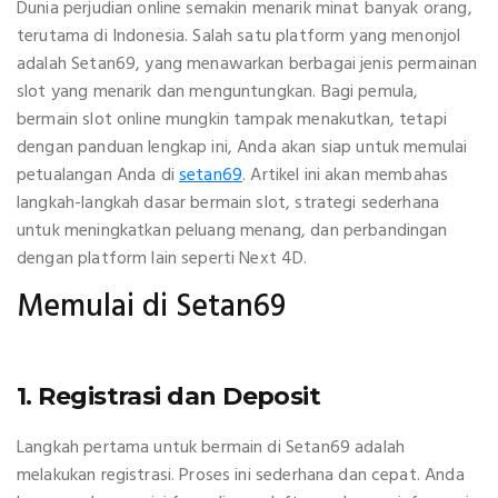
Dunia perjudian online semakin menarik minat banyak orang,
terutama di Indonesia. Salah satu platform yang menonjol
adalah Setan69, yang menawarkan berbagai jenis permainan
slot yang menarik dan menguntungkan. Bagi pemula,
bermain slot online mungkin tampak menakutkan, tetapi
dengan panduan lengkap ini, Anda akan siap untuk memulai
petualangan Anda di
setan69
. Artikel ini akan membahas
langkah-langkah dasar bermain slot, strategi sederhana
untuk meningkatkan peluang menang, dan perbandingan
dengan platform lain seperti Next 4D.
Memulai di Setan69
1. Registrasi dan Deposit
Langkah pertama untuk bermain di Setan69 adalah
melakukan registrasi. Proses ini sederhana dan cepat. Anda