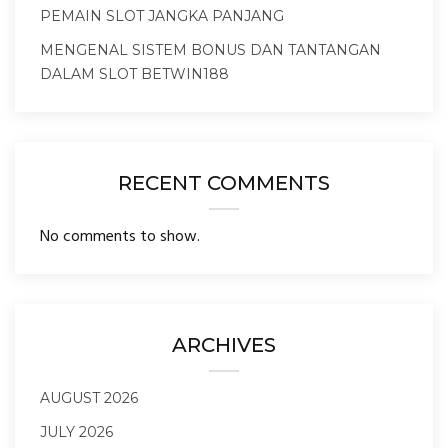
PEMAIN SLOT JANGKA PANJANG
MENGENAL SISTEM BONUS DAN TANTANGAN
DALAM SLOT BETWIN188
RECENT COMMENTS
No comments to show.
ARCHIVES
AUGUST 2026
JULY 2026