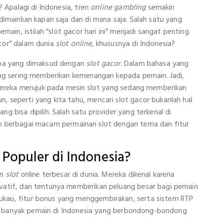
? Apalagi di Indonesia, tren
online gambling
semakin
dimainkan kapan saja dan di mana saja. Salah satu yang
emain, istilah “slot gacor hari ini” menjadi sangat penting.
cor” dalam dunia
slot online
, khususnya di Indonesia?
 apa yang dimaksud dengan
slot gacor
. Dalam bahasa yang
ang sering memberikan kemenangan kepada pemain. Jadi,
mereka merujuk pada mesin slot yang sedang memberikan
 seperti yang kita tahu, mencari slot gacor bukanlah hal
 bisa dipilih. Salah satu provider yang terkenal di
n berbagai macam permainan slot dengan tema dan fitur
Populer di Indonesia?
an
slot
online terbesar di dunia. Mereka dikenal karena
vatif, dan tentunya memberikan peluang besar bagi pemain
kau, fitur bonus yang menggembirakan, serta sistem RTP
jika banyak pemain di Indonesia yang berbondong-bondong