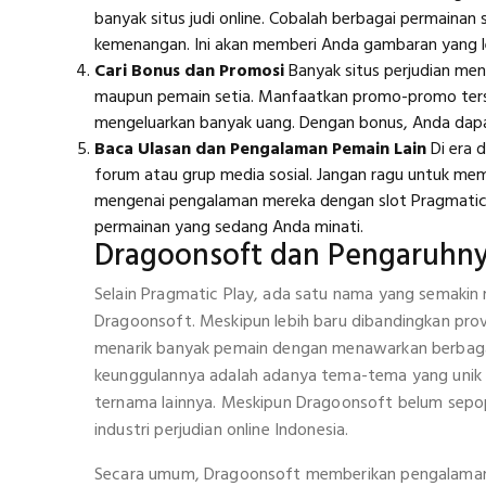
banyak situs judi online. Cobalah berbagai permainan 
kemenangan. Ini akan memberi Anda gambaran yang le
Cari Bonus dan Promosi
Banyak situs perjudian me
maupun pemain setia. Manfaatkan promo-promo ter
mengeluarkan banyak uang. Dengan bonus, Anda dapat
Baca Ulasan dan Pengalaman Pemain Lain
Di era d
forum atau grup media sosial. Jangan ragu untuk me
mengenai pengalaman mereka dengan slot Pragmatic
permainan yang sedang Anda minati.
Dragoonsoft dan Pengaruhnya
Selain Pragmatic Play, ada satu nama yang semakin m
Dragoonsoft. Meskipun lebih baru dibandingkan pro
menarik banyak pemain dengan menawarkan berbagai 
keunggulannya adalah adanya tema-tema yang unik d
ternama lainnya. Meskipun Dragoonsoft belum sepop
industri perjudian online Indonesia.
Secara umum, Dragoonsoft memberikan pengalaman