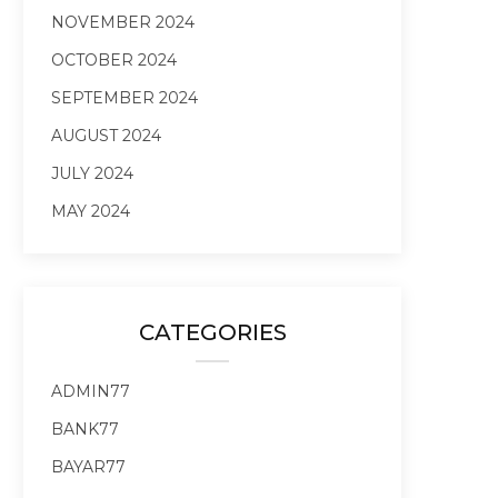
NOVEMBER 2024
OCTOBER 2024
SEPTEMBER 2024
AUGUST 2024
JULY 2024
MAY 2024
CATEGORIES
ADMIN77
BANK77
BAYAR77