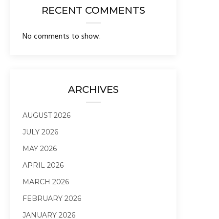
RECENT COMMENTS
No comments to show.
ARCHIVES
AUGUST 2026
JULY 2026
MAY 2026
APRIL 2026
MARCH 2026
FEBRUARY 2026
JANUARY 2026