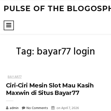
Skip
PULSE OF THE BLOGOSP
to
content
Tag:
bayar77 login
BAYAR77
Ciri-Ciri Mesin Slot Mau Kasih
Maxwin di Situs Bayar77
admin
No Comments
on April 7, 2026