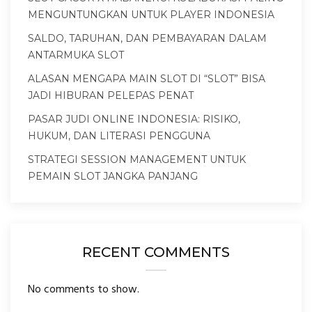
MENGUNTUNGKAN UNTUK PLAYER INDONESIA
SALDO, TARUHAN, DAN PEMBAYARAN DALAM
ANTARMUKA SLOT
ALASAN MENGAPA MAIN SLOT DI “SLOT” BISA
JADI HIBURAN PELEPAS PENAT
PASAR JUDI ONLINE INDONESIA: RISIKO,
HUKUM, DAN LITERASI PENGGUNA
STRATEGI SESSION MANAGEMENT UNTUK
PEMAIN SLOT JANGKA PANJANG
RECENT COMMENTS
No comments to show.