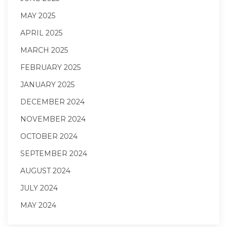
MAY 2025
APRIL 2025
MARCH 2025
FEBRUARY 2025
JANUARY 2025
DECEMBER 2024
NOVEMBER 2024
OCTOBER 2024
SEPTEMBER 2024
AUGUST 2024
JULY 2024
MAY 2024