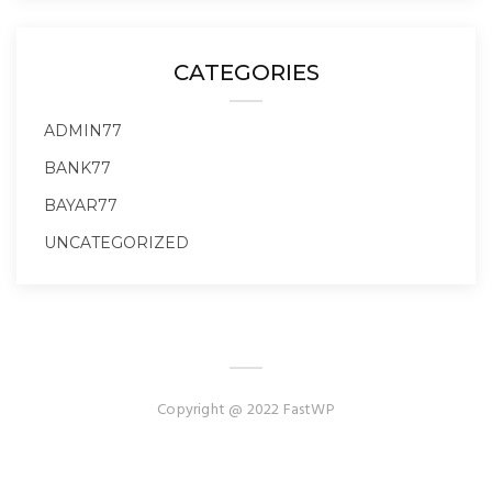
CATEGORIES
ADMIN77
BANK77
BAYAR77
UNCATEGORIZED
Copyright @ 2022 FastWP