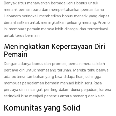
Banyak situs menawarkan berbagai jenis bonus untuk
menarik pemain baru dan mempertahankan pemain lama.
Habanero seringkali memberikan bonus menarik yang dapat
dimanfaatkan untuk meningkatkan peluang menang. Promo
ini membuat pemain merasa lebih dihargai dan termotivasi
untuk terus bermain.
Meningkatkan Kepercayaan Diri
Pemain
Dengan adanya bonus dan promosi, pemain merasa lebih
percaya diri untuk memasang taruhan. Mereka tahu bahwa
ada potensi tambahan yang bisa didapatkan, sehingga
membuat pengalaman bermain menjadi lebih seru. Rasa
percaya diri ini sangat penting dalam dunia perjudian, karena
seringkali bisa menjadi penentu antara menang dan kalah.
Komunitas yang Solid