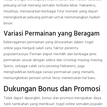
peluang untuk menang semakin terbuka lebar. Habanero,
misalnya, menawarkan berbagai fitur menarik yang dapat
meningkatkan peluang pemain untuk memenangkan hadiah
besar.
Variasi Permainan yang Beragam
Keberagaman permainan yang ditawarkan dalam togel
online juga menjadi salah satu faktor penentu
popularitasnya. Pemain dapat memilih dari berbagai jenis
permainan sesuai dengan selera dan strategi masing-masing.
Spinix, sebagai salah satu pesaing Habanero, juga
menghadirkan berbagai variasi permainan yang menarik,
memungkinkan pemain untuk terus menemukan hal baru.
Dukungan Bonus dan Promosi
Tidak dapat dipungkiri, bonus dan promosi merupakan daya
tarik tambahan yang membuat togel online semakin populer.