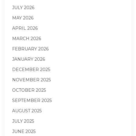
JULY 2026
MAY 2026
APRIL 2026
MARCH 2026
FEBRUARY 2026
JANUARY 2026
DECEMBER 2025
NOVEMBER 2025
OCTOBER 2025
SEPTEMBER 2025
AUGUST 2025
JULY 2025
JUNE 2025