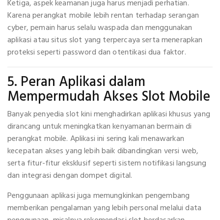
Ketiga, aspek keamanan juga harus menjadi perhatian.
Karena perangkat mobile lebih rentan terhadap serangan
cyber, pemain harus selalu waspada dan menggunakan
aplikasi atau situs slot yang terpercaya serta menerapkan
proteksi seperti password dan otentikasi dua faktor.
5. Peran Aplikasi dalam
Mempermudah Akses Slot Mobile
Banyak penyedia slot kini menghadirkan aplikasi khusus yang
dirancang untuk meningkatkan kenyamanan bermain di
perangkat mobile. Aplikasi ini sering kali menawarkan
kecepatan akses yang lebih baik dibandingkan versi web,
serta fitur-fitur eksklusif seperti sistem notifikasi langsung
dan integrasi dengan dompet digital.
Penggunaan aplikasi juga memungkinkan pengembang
memberikan pengalaman yang lebih personal melalui data