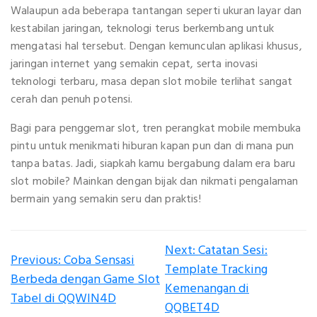
Walaupun ada beberapa tantangan seperti ukuran layar dan
kestabilan jaringan, teknologi terus berkembang untuk
mengatasi hal tersebut. Dengan kemunculan aplikasi khusus,
jaringan internet yang semakin cepat, serta inovasi
teknologi terbaru, masa depan slot mobile terlihat sangat
cerah dan penuh potensi.
Bagi para penggemar slot, tren perangkat mobile membuka
pintu untuk menikmati hiburan kapan pun dan di mana pun
tanpa batas. Jadi, siapkah kamu bergabung dalam era baru
slot mobile? Mainkan dengan bijak dan nikmati pengalaman
bermain yang semakin seru dan praktis!
Post
Next:
Catatan Sesi:
Previous:
Coba Sensasi
navigation
Template Tracking
Berbeda dengan Game Slot
Kemenangan di
Tabel di QQWIN4D
QQBET4D