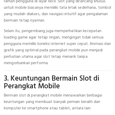
ramah pengguna di layar kecil. Slot yang dirancang khusus
untuk mobile biasanya memiliki tata letak sederhana, tombol
yang mudah diakses, dan navigasi intuitif agar pengalaman
bermain tetap nyaman.
Selain itu, pengembang juga memperhatikan kecepatan
loading game agar tetap ringan, mengingat tidak semua
pengguna memiliki koneksi internet super cepat. Animasi dan
grafik yang optimal pada perangkat mobile pun menjadi
perhatian utama agar slot tetap menarik tanpa
mengorbankan performa.
3. Keuntungan Bermain Slot di
Perangkat Mobile
Bermain slot di perangkat mobile menawarkan berbagai
keuntungan yang membuat banyak pemain beralih dari
komputer ke smartphone atau tablet, antara lain: