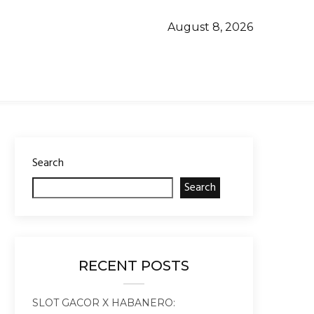
August 8, 2026
Search
Search
RECENT POSTS
SLOT GACOR X HABANERO: