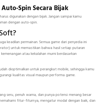
Auto-Spin Secara Bijak
 harus digunakan dengan bijak. Jangan sampai kamu
yaman dengan auto-spin.
Soft?
juga keadilan permainan. Semua game dari penyedia ini
ator) untuk memastikan bahwa hasil setiap putaran
a kemenangan atau kekalahan murni berdasarkan
 sudah dioptimalkan untuk perangkat mobile, sehingga kamu
gurangi kualitas visual maupun performa game.
ang seru, penuh warna, dan punya potensi menang besar
 memahami fitur-fiturnya, mengatur modal dengan baik, dan