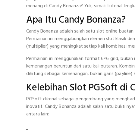
menang di Candy Bonanza? Yuk, simak tutorial lengka
Apa Itu Candy Bonanza?
Candy Bonanza adalah salah satu slot online buata
Permainan ini menggabungkan elemen slot klasik den
(multiplier) yang meningkat setiap kali kombinasi me
Permainan ini menggunakan format 6×6 grid, bukan r
kemenangan beruntun dari satu kali putaran. Kombin
dihitung sebagai kemenangan, bukan garis (payline) 
Kelebihan Slot PGSoft di
PGSoft dikenal sebagai pengembang yang menghadirk
inovatif. Candy Bonanza adalah salah satu bukti nyat
antara lain: