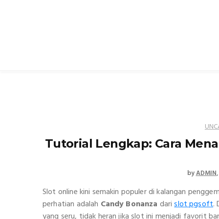
Skip
to
content
UNC
Tutorial Lengkap: Cara Mena
by
ADMIN
Slot online kini semakin populer di kalangan penggem
perhatian adalah
Candy Bonanza
dari
slot pgsoft
.
yang seru, tidak heran jika slot ini menjadi favori