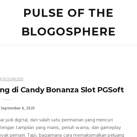
PULSE OF THE
BLOGOSPHERE
ATEGORIZED
ng di Candy Bonanza Slot PGSoft
September 6, 2025
ar judi digital, dan salah satu permainan yang mencuri
 Dengan tampilan yang manis, penuh warna, dan gameplay
t banyak pemain. Tapi, bagaimana cara memaksimalkan peluang