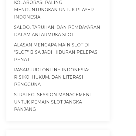
KOLABORASI PALING
MENGUNTUNGKAN UNTUK PLAYER
INDONESIA
SALDO, TARUHAN, DAN PEMBAYARAN
DALAM ANTARMUKA SLOT
ALASAN MENGAPA MAIN SLOT DI
“SLOT” BISA JADI HIBURAN PELEPAS
PENAT
PASAR JUDI ONLINE INDONESIA:
RISIKO, HUKUM, DAN LITERASI
PENGGUNA
STRATEGI SESSION MANAGEMENT
UNTUK PEMAIN SLOT JANGKA
PANJANG