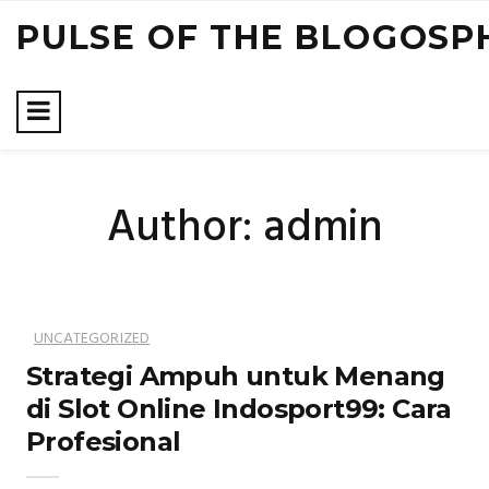
Skip
PULSE OF THE BLOGOSP
to
content
Author:
admin
UNCATEGORIZED
Strategi Ampuh untuk Menang
di Slot Online Indosport99: Cara
Profesional