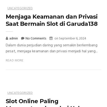
UNCATEGORIZED
Menjaga Keamanan dan Privasi
Saat Bermain Slot di Garuda138
admin
No Comments
on September 6, 2024
Dalam dunia perjudian daring yang semakin berkembang
pesat, menjaga keamanan dan privasi menjadi hal yang...
READ MORE
UNCATEGORIZED
Slot Online Paling