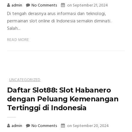
admin
No Comments
on September 21, 2024
Di tengah derasnya arus informasi dan teknologi,
permainan slot online di Indonesia semakin diminati.
Salah...
READ MORE
UNCATEGORIZED
Daftar Slot88: Slot Habanero
dengan Peluang Kemenangan
Tertinggi di Indonesia
admin
No Comments
on September 20, 2024