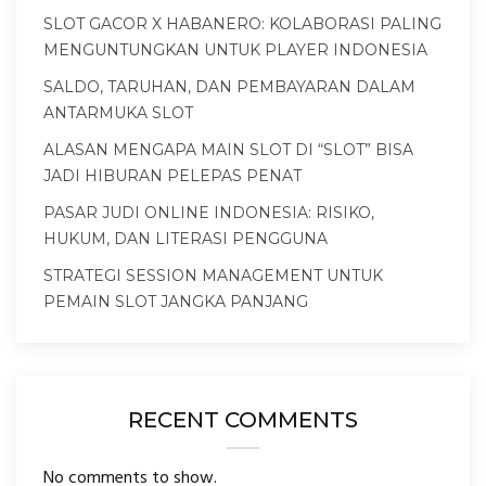
SLOT GACOR X HABANERO: KOLABORASI PALING
MENGUNTUNGKAN UNTUK PLAYER INDONESIA
SALDO, TARUHAN, DAN PEMBAYARAN DALAM
ANTARMUKA SLOT
ALASAN MENGAPA MAIN SLOT DI “SLOT” BISA
JADI HIBURAN PELEPAS PENAT
PASAR JUDI ONLINE INDONESIA: RISIKO,
HUKUM, DAN LITERASI PENGGUNA
STRATEGI SESSION MANAGEMENT UNTUK
PEMAIN SLOT JANGKA PANJANG
RECENT COMMENTS
No comments to show.