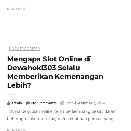
READ MORE
UNCATEGORIZED
Mengapa Slot Online di
Dewahoki303 Selalu
Memberikan Kemenangan
Lebih?
admin
No Comments
on September 2, 2024
Dunia perjudian online telah berkembang pesat dalam
beberapa tahun terakhir, menarik ribuan pemain yang...
READ MORE