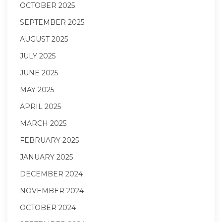
OCTOBER 2025
SEPTEMBER 2025
AUGUST 2025
JULY 2025
JUNE 2025
MAY 2025
APRIL 2025
MARCH 2025
FEBRUARY 2025
JANUARY 2025
DECEMBER 2024
NOVEMBER 2024
OCTOBER 2024