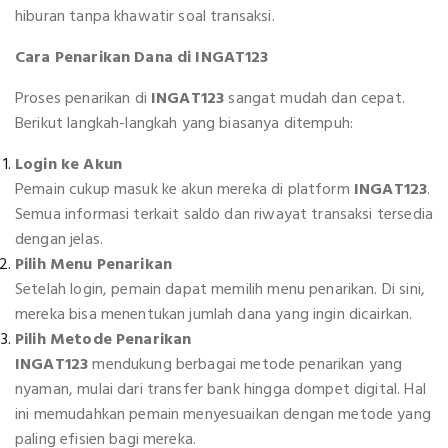
hiburan tanpa khawatir soal transaksi.
Cara Penarikan Dana di INGAT123
Proses penarikan di
INGAT123
sangat mudah dan cepat.
Berikut langkah-langkah yang biasanya ditempuh:
Login ke Akun
Pemain cukup masuk ke akun mereka di platform
INGAT123
.
Semua informasi terkait saldo dan riwayat transaksi tersedia
dengan jelas.
Pilih Menu Penarikan
Setelah login, pemain dapat memilih menu penarikan. Di sini,
mereka bisa menentukan jumlah dana yang ingin dicairkan.
Pilih Metode Penarikan
INGAT123
mendukung berbagai metode penarikan yang
nyaman, mulai dari transfer bank hingga dompet digital. Hal
ini memudahkan pemain menyesuaikan dengan metode yang
paling efisien bagi mereka.