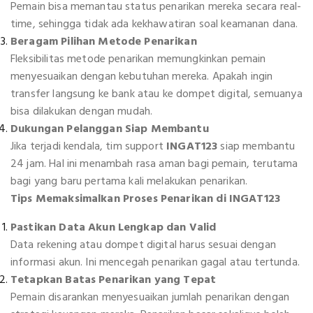
Pemain bisa memantau status penarikan mereka secara real-
time, sehingga tidak ada kekhawatiran soal keamanan dana.
Beragam Pilihan Metode Penarikan
Fleksibilitas metode penarikan memungkinkan pemain
menyesuaikan dengan kebutuhan mereka. Apakah ingin
transfer langsung ke bank atau ke dompet digital, semuanya
bisa dilakukan dengan mudah.
Dukungan Pelanggan Siap Membantu
Jika terjadi kendala, tim support
INGAT123
siap membantu
24 jam. Hal ini menambah rasa aman bagi pemain, terutama
bagi yang baru pertama kali melakukan penarikan.
Tips Memaksimalkan Proses Penarikan di INGAT123
Pastikan Data Akun Lengkap dan Valid
Data rekening atau dompet digital harus sesuai dengan
informasi akun. Ini mencegah penarikan gagal atau tertunda.
Tetapkan Batas Penarikan yang Tepat
Pemain disarankan menyesuaikan jumlah penarikan dengan