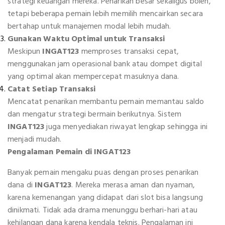
strategi keuangan mereka. Penarikan besar sekaligus boleh,
tetapi beberapa pemain lebih memilih mencairkan secara
bertahap untuk manajemen modal lebih mudah.
Gunakan Waktu Optimal untuk Transaksi
Meskipun
INGAT123
memproses transaksi cepat,
menggunakan jam operasional bank atau dompet digital
yang optimal akan mempercepat masuknya dana.
Catat Setiap Transaksi
Mencatat penarikan membantu pemain memantau saldo
dan mengatur strategi bermain berikutnya. Sistem
INGAT123
juga menyediakan riwayat lengkap sehingga ini
menjadi mudah.
Pengalaman Pemain di INGAT123
Banyak pemain mengaku puas dengan proses penarikan
dana di
INGAT123
. Mereka merasa aman dan nyaman,
karena kemenangan yang didapat dari slot bisa langsung
dinikmati. Tidak ada drama menunggu berhari-hari atau
kehilangan dana karena kendala teknis. Pengalaman ini