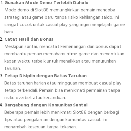
Gunakan Mode Demo Terlebih Dahulu
Mode demo di Slot88 memungkinkan pemain mencoba
strategi atau game baru tanpa risiko kehilangan saldo. Ini
sangat cocok untuk casual play yang ingin menjelajahi game
baru.
Catat Hasil dan Bonus
Meskipun santai, mencatat kemenangan dan bonus dapat
membantu pemain memahami ritme game dan menentukan
kapan waktu terbaik untuk menaikkan atau menurunkan
taruhan.
Tetap Disiplin dengan Batas Taruhan
Batas taruhan harian atau mingguan membuat casual play
tetap terkendali. Pemain bisa menikmati permainan tanpa
risiko overbet atau kecanduan.
Bergabung dengan Komunitas Santai
Beberapa pemain lebih menikmati Slot88 dengan berbagi
tips atau pengalaman dengan komunitas casual. Ini
menambah keseruan tanpa tekanan.