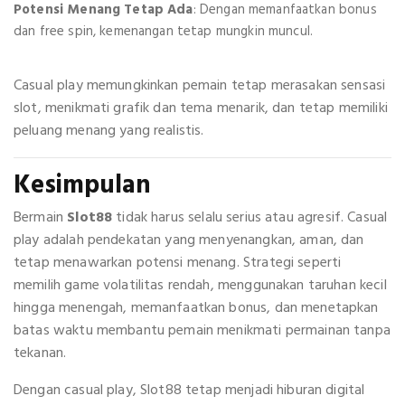
Potensi Menang Tetap Ada
: Dengan memanfaatkan bonus
dan free spin, kemenangan tetap mungkin muncul.
Casual play memungkinkan pemain tetap merasakan sensasi
slot, menikmati grafik dan tema menarik, dan tetap memiliki
peluang menang yang realistis.
Kesimpulan
Bermain
Slot88
tidak harus selalu serius atau agresif. Casual
play adalah pendekatan yang menyenangkan, aman, dan
tetap menawarkan potensi menang. Strategi seperti
memilih game volatilitas rendah, menggunakan taruhan kecil
hingga menengah, memanfaatkan bonus, dan menetapkan
batas waktu membantu pemain menikmati permainan tanpa
tekanan.
Dengan casual play, Slot88 tetap menjadi hiburan digital