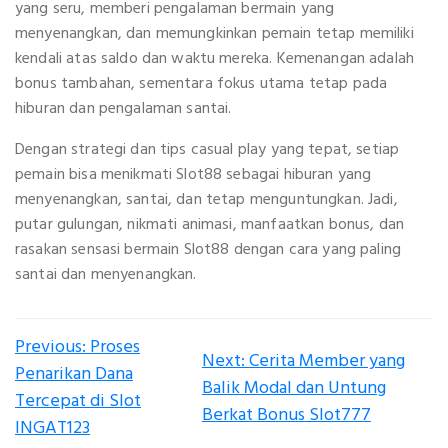
yang seru, memberi pengalaman bermain yang
menyenangkan, dan memungkinkan pemain tetap memiliki
kendali atas saldo dan waktu mereka. Kemenangan adalah
bonus tambahan, sementara fokus utama tetap pada
hiburan dan pengalaman santai.
Dengan strategi dan tips casual play yang tepat, setiap
pemain bisa menikmati Slot88 sebagai hiburan yang
menyenangkan, santai, dan tetap menguntungkan. Jadi,
putar gulungan, nikmati animasi, manfaatkan bonus, dan
rasakan sensasi bermain Slot88 dengan cara yang paling
santai dan menyenangkan.
Post
Previous:
Proses
Next:
Cerita Member yang
navigation
Penarikan Dana
Balik Modal dan Untung
Tercepat di Slot
Berkat Bonus Slot777
INGAT123