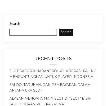
Search
Search
RECENT POSTS
SLOT GACOR X HABANERO: KOLABORASI PALING
MENGUNTUNGKAN UNTUK PLAYER INDONESIA
SALDO, TARUHAN, DAN PEMBAYARAN DALAM
ANTARMUKA SLOT
ALASAN MENGAPA MAIN SLOT DI “SLOT” BISA
JADI HIBURAN PELEPAS PENAT