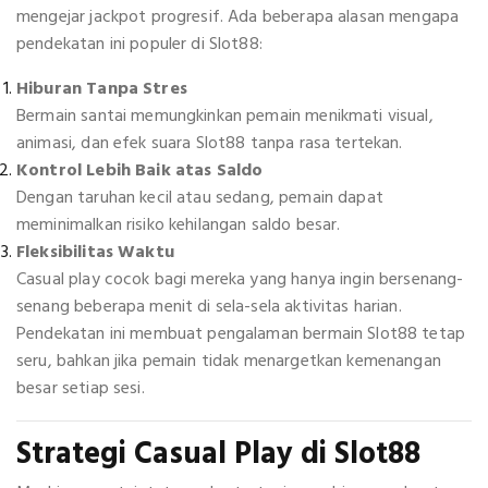
mengejar jackpot progresif. Ada beberapa alasan mengapa
pendekatan ini populer di Slot88:
Hiburan Tanpa Stres
Bermain santai memungkinkan pemain menikmati visual,
animasi, dan efek suara Slot88 tanpa rasa tertekan.
Kontrol Lebih Baik atas Saldo
Dengan taruhan kecil atau sedang, pemain dapat
meminimalkan risiko kehilangan saldo besar.
Fleksibilitas Waktu
Casual play cocok bagi mereka yang hanya ingin bersenang-
senang beberapa menit di sela-sela aktivitas harian.
Pendekatan ini membuat pengalaman bermain Slot88 tetap
seru, bahkan jika pemain tidak menargetkan kemenangan
besar setiap sesi.
Strategi Casual Play di Slot88